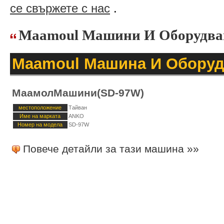
се свържете с нас
.
Maamoul Машини И Оборудв
Maamoul Машина И Оборуд
МаамолМашини(SD-97W)
местоположение
Тайван
Име на марката
ANKO
Номер на модела
SD-97W
Повече детайли за тази машина »»