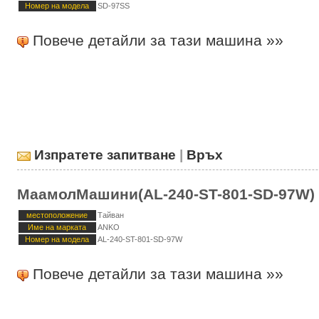
Номер на модела
SD-97SS
Повече детайли за тази машина »»
Изпратете запитване
|
Връх
МаамолМашини(AL-240-ST-801-SD-97W)
местоположение
Тайван
Име на марката
ANKO
Номер на модела
AL-240-ST-801-SD-97W
Повече детайли за тази машина »»