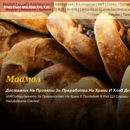
English
|
العربية
|
Azərbaycan
|
Беларуская
|
Български
|
বাঙ্গালী
|
česky
|
Dans
Anko Food Machine Co., Ltd.
Magyar
|
Indonesia
|
Italiano
|
日本語
|
한국어
|
Lietuviškai
|
Latviešu
|
Bahasa
Filipino
|
Tür
Маамол
Доставчик На Проекти За Преработка На Храни И Хляб Д
ANKOоборудването За Производство На Храни Е Продадено В Над 110 Страни.
Най-Добрата Сделка!