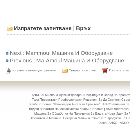
Изпратете запитване
|
Връх
Next :
Mammoul Машина И Оборудване
Previous :
Ma-Amoul Машина И Оборудване
изпратете имейл до приятели
Свържете се с нас
Изпратете за
ANKO20 Милиона Щатски Долара Инвестиция В Завод За Храни
Така Предоставя Професионални Решения, За Да Спечели Сърце
Хляб В Япония, "Шоколадов Ангелски Пръстен"
|
ANKOРешения За 
Водещ Вносител На Мексикански Храни В Япония
|
ANKOДоставка 
Машина За Обработка На Палачинки За Вашата Нова Идея За 
Хранителна Машина. Пекарска Машина. Списък С Продукти За П
Хляб -ANKO
|
ANKO 