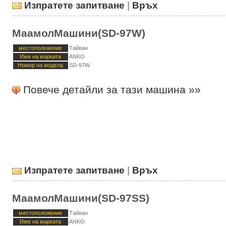
Изпратете запитване
|
Връх
МаамолМашини(SD-97W)
местоположение
Тайван
Име на марката
ANKO
Номер на модела
SD-97W
Повече детайли за тази машина »»
Изпратете запитване
|
Връх
МаамолМашини(SD-97SS)
местоположение
Тайван
Име на марката
ANKO