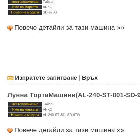
местоположение
Тайван
Име на марката
ANKO
Номер на модела
SD-97SS
Повече детайли за тази машина »»
Изпратете запитване
|
Връх
Лунна ТортаМашини(AL-240-ST-801-SD-
местоположение
Тайван
Име на марката
ANKO
Номер на модела
AL-240-ST-801-SD-97W
Повече детайли за тази машина »»