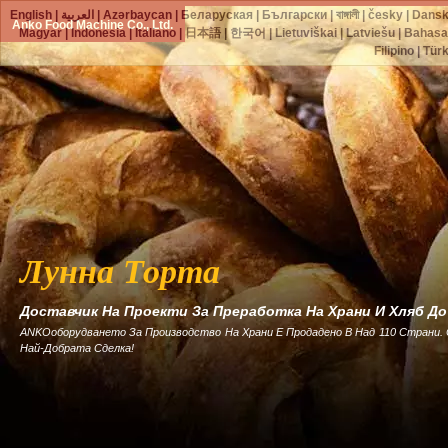
English
|
العربية
|
Azərbaycan
|
Беларуская
|
Български
|
বাঙ্গালী
|
česky
|
Dans
Anko Food Machine Co., Ltd.
Magyar
|
Indonesia
|
Italiano
|
日本語
|
한국어
|
Lietuviškai
|
Latviešu
|
Bahasa
Filipino
|
Tür
Лунна Торта
Доставчик На Проекти За Преработка На Храни И Хляб Д
ANKOоборудването За Производство На Храни Е Продадено В Над 110 Страни.
Най-Добрата Сделка!