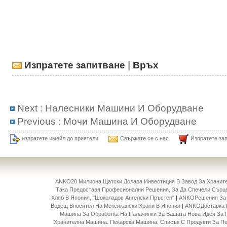
Изпратете запитване
|
Връх
Next :
Налесники Машини И Оборудване
Previous :
Мочи Машина И Оборудване
изпратете имейл до приятели
Свържете се с нас
Изпратете за
ANKO20 Милиона Щатски Долара Инвестиция В Завод За Храни
Така Предоставя Професионални Решения, За Да Спечели Сърце
Хляб В Япония, "Шоколадов Ангелски Пръстен"
|
ANKOРешения За 
Водещ Вносител На Мексикански Храни В Япония
|
ANKOДоставка 
Машина За Обработка На Палачинки За Вашата Нова Идея За 
Хранителна Машина. Пекарска Машина. Списък С Продукти За П