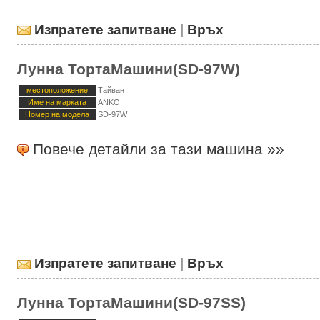
Изпратете запитване
|
Връх
Лунна ТортаМашини(SD-97W)
местоположение
Тайван
Име на марката
ANKO
Номер на модела
SD-97W
Повече детайли за тази машина »»
Изпратете запитване
|
Връх
Лунна ТортаМашини(SD-97SS)