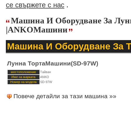
се свържете с нас
.
Машина И Оборудване За Лун
|ANKOМашини
Машина И Оборудване За 
Лунна ТортаМашини(SD-97W)
местоположение
Тайван
Име на марката
ANKO
Номер на модела
SD-97W
Повече детайли за тази машина »»