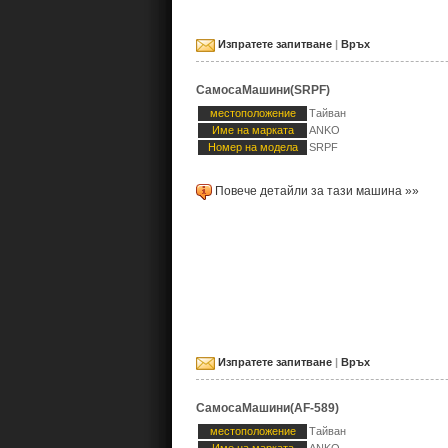
Изпратете запитване
|
Връх
СамосаМашини(SRPF)
местоположение
Тайван
Име на марката
ANKO
Номер на модела
SRPF
Повече детайли за тази машина »»
Изпратете запитване
|
Връх
СамосаМашини(AF-589)
местоположение
Тайван
Име на марката
ANKO