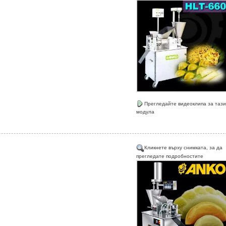
Прегледайте видеоклипа за тази
модула
Кликнете върху снимката, за да
прегледате подробностите