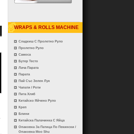
WRAPS & ROLLS MACHINE
Сладкиш С Пролетно Руло
Пролетно Руло
Самоса
Бутер Тесто
Лача Парата
Парата
Пай Със Зелен Лук
Чапати / Роти
Пита Хляб
Китайско Яйчено Руло
Креп
Блини
Китайска Палачинка С Яйца
Опаковка За Патица По Пекински /
Опаковка Moo Shu