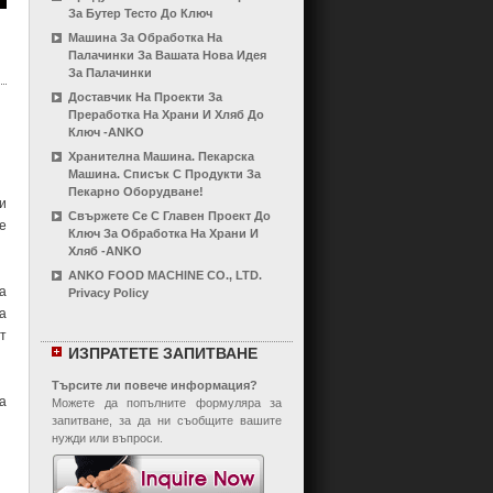
За Бутер Тесто До Ключ
Машина За Обработка На
Палачинки За Вашата Нова Идея
За Палачинки
Доставчик На Проекти За
Преработка На Храни И Хляб До
Ключ -ANKO
Хранителна Машина. Пекарска
Машина. Списък С Продукти За
Пекарно Оборудване!
и
Свържете Се С Главен Проект До
е
Ключ За Обработка На Храни И
Хляб -ANKO
ANKO FOOD MACHINE CO., LTD.
а
Privacy Policy
a
т
ИЗПРАТЕТЕ ЗАПИТВАНЕ
Търсите ли повече информация?
а
Можете да попълните формуляра за
запитване, за да ни съобщите вашите
нужди или въпроси.