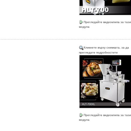
Прегледайте видеоклипа за тази
модула
Кликнете върху снимката, за да
прегледате подробностите
Прегледайте видеоклипа за тази
модула