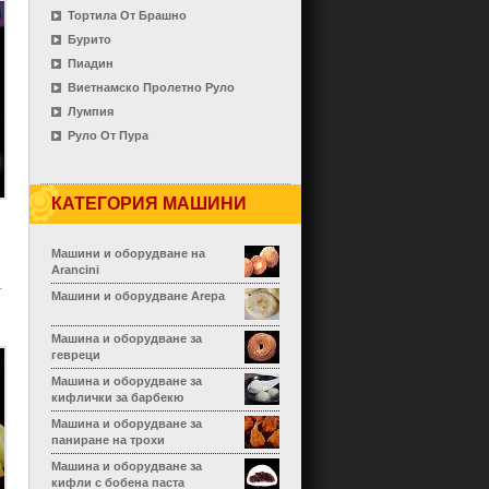
Тортила От Брашно
Бурито
Пиадин
Виетнамско Пролетно Руло
Лумпия
Руло От Пура
КАТЕГОРИЯ МАШИНИ
Машини и оборудване на
Arancini
Машини и оборудване Arepa
Машина и оборудване за
гевреци
Машина и оборудване за
кифлички за барбекю
Машина и оборудване за
паниране на трохи
Машина и оборудване за
кифли с бобена паста