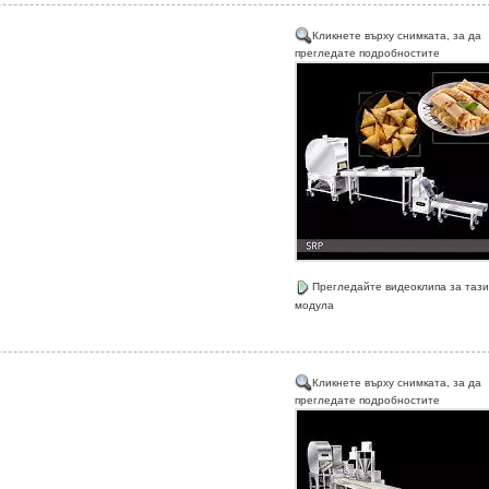
Кликнете върху снимката, за да
прегледате подробностите
Прегледайте видеоклипа за тази
модула
Кликнете върху снимката, за да
прегледате подробностите