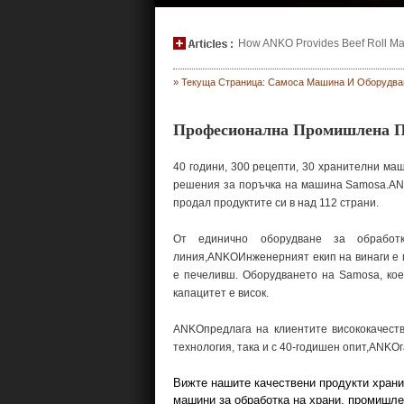
How ANKO Provides Beef Roll Maki
» Текуща Страница: Самоса Машина И Оборудва
Професионална Промишлена П
40 години, 300 рецепти, 30 хранителни маш
решения за поръчка на машина Samosa.ANKO
продал продуктите си в над 112 страни.
От единично оборудване за обработ
линия,ANKOИнженерният екип на винаги е п
е печеливш. Оборудването на Samosa, ко
капацитет е висок.
ANKOпредлага на клиентите висококачест
технология, така и с 40-годишен опит,ANKO
Вижте нашите качествени продукти храни
машини за обработка на храни, промишле