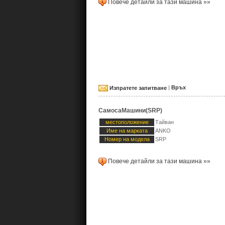
Повече детайли за тази машина »»
Изпратете запитване
|
Връх
СамосаМашини(SRP)
местоположение
Тайван
Име на марката
ANKO
Номер на модела
SRP
Повече детайли за тази машина »»