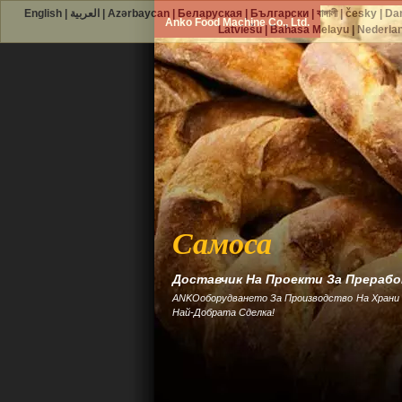
English
|
العربية
|
Azərbaycan
|
Беларуская
|
Български
|
বাঙ্গালী
|
česky
|
Da
Anko Food Machine Co., Ltd.
Latviešu
|
Bahasa Melayu
|
Nederla
Самоса
Доставчик На Проекти За Прерабо
ANKOоборудването За Производство На Храни 
Най-Добрата Сделка!