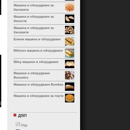
Машина и оборудване за
бисквити
Машина и оборудване за
бискоти
Машина и оборудване за
бисквити
Блини машина и оборудване
Blintzes машина и оборудване
Bliny машини и оборудване
Машини и оборудване
Bunuelos
Машини и оборудване Burekas
Машина и оборудване за торти
Машина и оборудване за
Calzone
ДЯЛ
Машина и оборудване за
канелони
Digg
Машина и оборудване Cha Siu