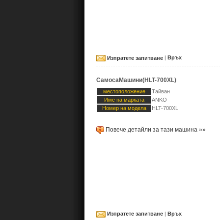
Изпратете запитване
|
Връх
СамосаМашини(HLT-700XL)
местоположение
Тайван
Име на марката
ANKO
Номер на модела
HLT-700XL
Повече детайли за тази машина »»
Изпратете запитване
|
Връх