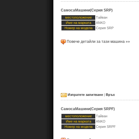
СамосаМашини(Серия SRP)
местоположение
Тайван
Име на марката
ANKO
Номер на модела
Серия SRP
Повече детайли за тази машина »»
Изпратете запитване
|
Връх
СамосаМашини(Серия SRPF)
местоположение
Тайван
Име на марката
ANKO
Номер на модела
Серия SRPF