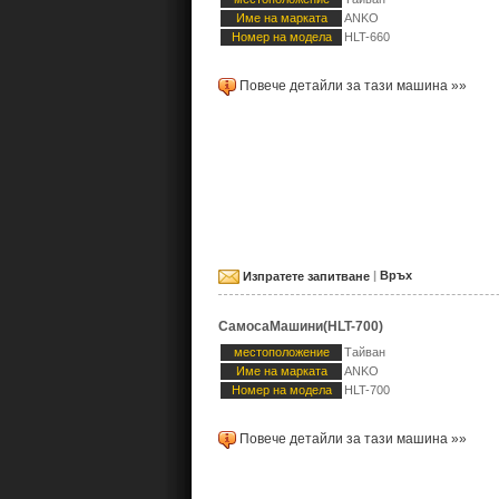
Име на марката
ANKO
Номер на модела
HLT-660
Повече детайли за тази машина »»
Изпратете запитване
|
Връх
СамосаМашини(HLT-700)
местоположение
Тайван
Име на марката
ANKO
Номер на модела
HLT-700
Повече детайли за тази машина »»