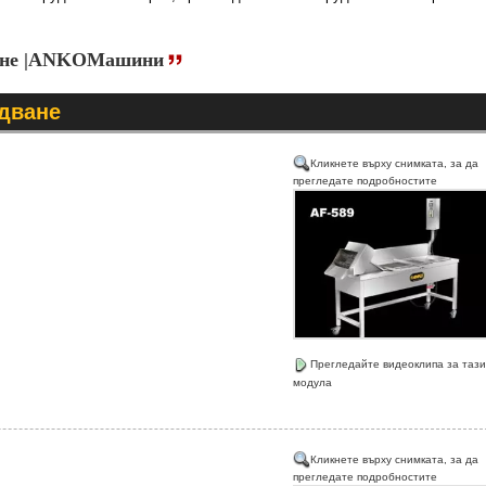
ане |ANKOМашини
дване
Кликнете върху снимката, за да
прегледате подробностите
Прегледайте видеоклипа за тази
модула
Кликнете върху снимката, за да
прегледате подробностите