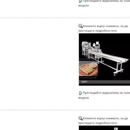
Прегледайте видеоклипа за тази
модула
Кликнете върху снимката, за да
прегледате подробностите
Прегледайте видеоклипа за тази
модула
Кликнете върху снимката, за да
прегледате подробностите