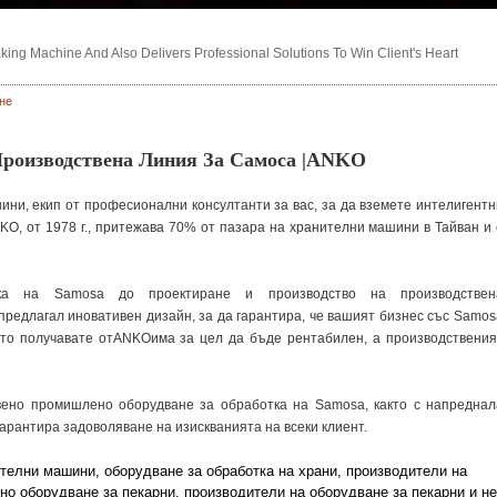
ng Machine And Also Delivers Professional Solutions To Win Client's Heart
не
роизводствена Линия За Самоса |ANKO
ини, екип от професионални консултанти за вас, за да вземете интелигентн
, от 1978 г., притежава 70% от пазара на хранителни машини в Тайван и 
ка на Samosa до проектиране и производство на производствен
редлагал иновативен дизайн, за да гарантира, че вашият бизнес със Samos
ето получавате отANKOима за цел да бъде рентабилен, а производствения
вено промишлено оборудване за обработка на Samosa, както с напреднал
гарантира задоволяване на изискванията на всеки клиент.
телни машини, оборудване за обработка на храни, производители на
но оборудване за пекарни, производители на оборудване за пекарни и не