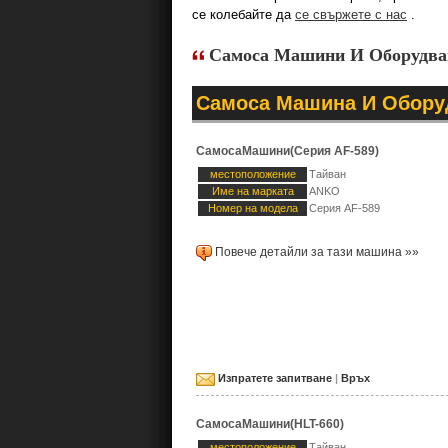
се колебайте да
се свържете с нас
.
Самоса Машини И Оборудв
Самоса Машина И Обору
СамосаМашини(Серия AF-589)
местоположение
Тайван
Име на марката
ANKO
Номер на модела
Серия AF-589
Повече детайли за тази машина »»
Изпратете запитване
|
Връх
СамосаМашини(HLT-660)
местоположение
Тайван