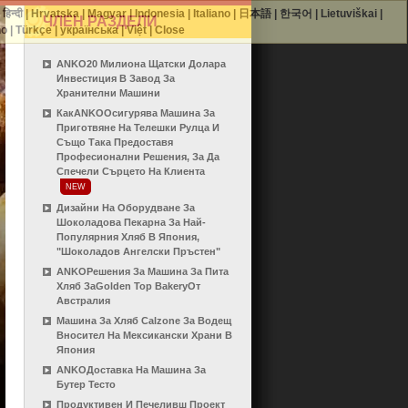
|
हिन्दी
|
Hrvatska
|
Magyar
|
Indonesia
|
Italiano
|
日本語
|
한국어
|
Lietuviškai
|
ЧЛЕН РАЗДЕЛИ
no
|
Türkçe
|
українська
|
Việt
|
Close
ANKO20 Милиона Щатски Долара
Инвестиция В Завод За
Хранителни Машини
КакANKOОсигурява Машина За
Приготвяне На Телешки Рулца И
Също Така Предоставя
Професионални Решения, За Да
Спечели Сърцето На Клиента
NEW
Дизайни На Оборудване За
Шоколадова Пекарна За Най-
Популярния Хляб В Япония,
"Шоколадов Ангелски Пръстен"
ANKOРешения За Машина За Пита
Хляб ЗаGolden Top BakeryОт
Австралия
Машина За Хляб Calzone За Водещ
Вносител На Мексикански Храни В
Япония
ANKOДоставка На Машина За
Бутер Тесто
Продуктивен И Печеливш Проект