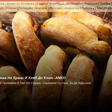
nsk
|
Deutsch
|
Ελληνικά
|
Español
|
Eesti
|
فارسی
|
Suomen
|
Français
|
Gaeilge
nds
|
Polska
|
Português
|
Română
|
Русский
|
slovenčina
|
Svenska
|
ไทย
|
Filipi
тка На Храни И Хляб До Ключ -ANKO
Е Продадено В Над 110 Страни. Свържете Се Сега, За Да Получите