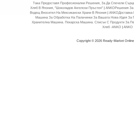
Така Предоставя Професионални Решения, За Да Спечели Сърце
Хляб В Япония, "Шоколадов Ангелски Пръстен"
|
ANKOРешения За 
Водещ Вносител На Мексикански Храни В Япония
|
ANKOДоставка 
Машина За Обработка На Палачинки За Вашата Нова Идея За 
Хранителна Машина. Пекарска Машина. Списък С Продукти За П
Хляб -ANKO
|
ANKO 
Copyright © 2026 Ready-Market Onlin