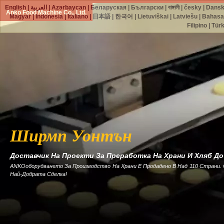
English
|
العربية
|
Azərbaycan
|
Беларуская
|
Български
|
বাঙ্গালী
|
česky
|
Dans
Anko Food Machine Co., Ltd.
Magyar
|
Indonesia
|
Italiano
|
日本語
|
한국어
|
Lietuviškai
|
Latviešu
|
Bahasa
Filipino
|
Tür
Ширмп Уонтън
Доставчик На Проекти За Преработка На Храни И Хляб Д
ANKOоборудването За Производство На Храни Е Продадено В Над 110 Страни.
Най-Добрата Сделка!