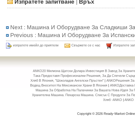
Изпратете запитване
|
Връх
Next :
Машина И Оборудване За Сладкиши За
Previous :
Машина И Оборудване За Испанск
изпратете имейл до приятели
Свържете се с нас
Изпратете за
ANKO20 Милиона Щатски Долара Инвестиция В Завод За Храни
Така Предоставя Професионални Решения, За Да Спечели Сърце
Хляб В Япония, "Шоколадов Ангелски Пръстен"
|
ANKOРешения За 
Водещ Вносител На Мексикански Храни В Япония
|
ANKOДоставка 
Машина За Обработка На Палачинки За Вашата Нова Идея За 
Хранителна Машина. Пекарска Машина. Списък С Продукти За П
Хляб -ANKO
|
ANKO 
Copyright © 2026 Ready-Market Onlin