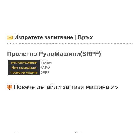
Изпратете запитване
|
Връх
Пролетно РулоМашини(SRPF)
местоположение
Тайван
Име на марката
ANKO
Номер на модела
SRPF
Повече детайли за тази машина »»