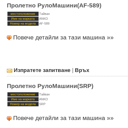
Пролетно РулоМашини(AF-589)
местоположение
Тайван
Име на марката
ANKO
Номер на модела
AF-589
Повече детайли за тази машина »»
Изпратете запитване
|
Връх
Пролетно РулоМашини(SRP)
местоположение
Тайван
Име на марката
ANKO
Номер на модела
SRP
Повече детайли за тази машина »»