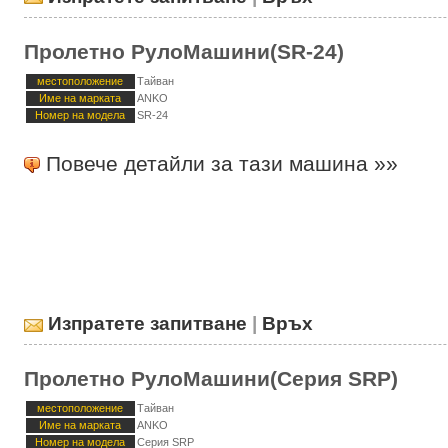
Пролетно РулоМашини(SR-24)
местоположение
Тайван
Име на марката
ANKO
Номер на модела
SR-24
Повече детайли за тази машина »»
Изпратете запитване
|
Връх
Пролетно РулоМашини(Серия SRP)
местоположение
Тайван
Име на марката
ANKO
Номер на модела
Серия SRP