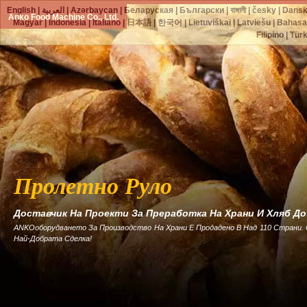
English
|
العربية
|
Azərbaycan
|
Беларуская
|
Български
|
বাঙ্গালী
|
česky
|
Dans
Anko Food Machine Co., Ltd.
Magyar
|
Indonesia
|
Italiano
|
日本語
|
한국어
|
Lietuviškai
|
Latviešu
|
Bahasa
Filipino
|
Tür
Пролетно Руло
Доставчик На Проекти За Преработка На Храни И Хляб Д
ANKOоборудването За Производство На Храни Е Продадено В Над 110 Страни.
Най-Добрата Сделка!