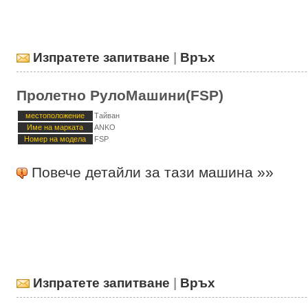
Изпратете запитване
|
Връх
Пролетно РулоМашини(FSP)
местоположение
Тайван
Име на марката
ANKO
Номер на модела
FSP
Повече детайли за тази машина »»
Изпратете запитване
|
Връх