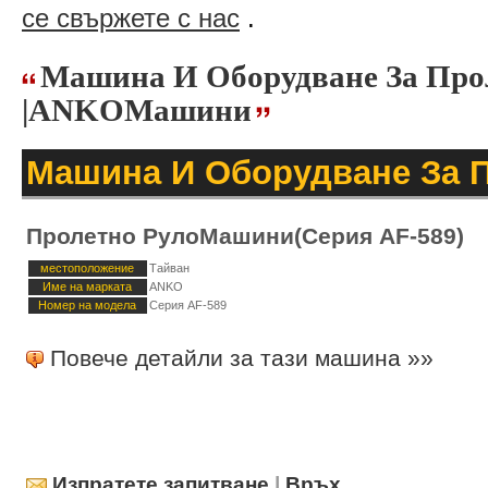
се свържете с нас
.
Машина И Оборудване За Про
|ANKOМашини
Машина И Оборудване За 
Пролетно РулоМашини(Серия AF-589)
местоположение
Тайван
Име на марката
ANKO
Номер на модела
Серия AF-589
Повече детайли за тази машина »»
Изпратете запитване
|
Връх