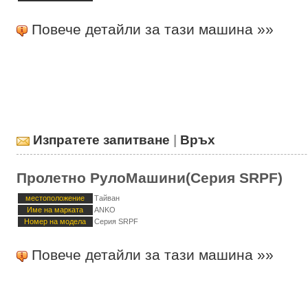
Повече детайли за тази машина »»
Изпратете запитване
|
Връх
Пролетно РулоМашини(Серия SRPF)
местоположение
Тайван
Име на марката
ANKO
Номер на модела
Серия SRPF
Повече детайли за тази машина »»