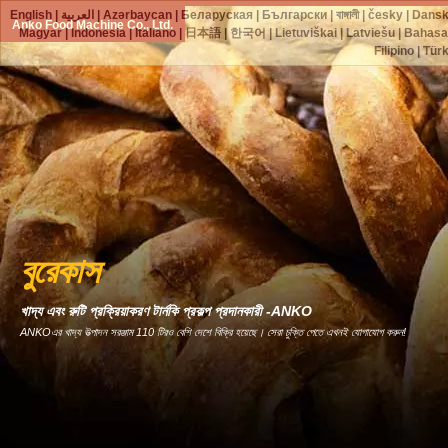
English
|
العربية
|
Azərbaycan
|
Беларуская
|
Български
|
বাঙ্গালী
|
česky
|
Dans
Anko Food Machine Co., Ltd.
Magyar
|
Indonesia
|
Italiano
|
日本語
|
한국어
|
Lietuviškai
|
Latviešu
|
Bahasa
Filipino
|
Tür
বুরেকাস
খাদ্য এবং রুটি প্রক্রিয়াকরণ টার্নকি প্রকল্প প্রদানকারী -ANKO
ANKOএর খাদ্য উত্পাদন সরঞ্জাম 110 টিরও বেশি দেশে বিক্রি হয়েছে। সেরা চুক্তি পেতে এখনই যোগাযোগ করুন!