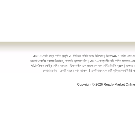
ANKOএকটি খাদ্য মেশিন প্ল্যান্টে 20 মিলিয়ন মার্কিন ডলার বিনিয়োগ
|
কিভাবেANKOবিফ রোল মেকিং 
চকলেট বেকারির সরঞ্জাম ডিজাইন, "চকলেট অ্যাঞ্জেল রিং"
|
ANKOজন্য পিটা রুটি মেশিন সমাধানGol
ANKOপাফ পেস্ট্রি মেশিন সরবরাহ
|
উত্পাদনশীল এবং লাভজনক পাফ পেস্ট্রি টার্নকি প্রকল্প
|
আপনার ন
বেকারি মেশিন। বেকারি সরঞ্জাম পণ্য তালিকা!
|
একটি খাদ্য এবং রুটি প্রক্রিয়াকরণ টার্ন
Copyright © 2026 Ready-Market Onlin