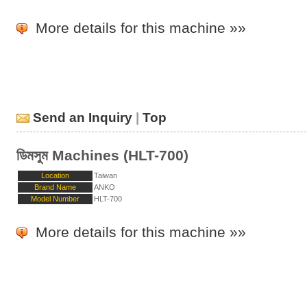
More details for this machine »»
Send an Inquiry
|
Top
ডিমসুম Machines (HLT-700)
Location
Taiwan
Brand Name
ANKO
Model Number
HLT-700
More details for this machine »»