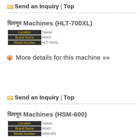
Send an Inquiry
|
Top
ডিমসুম Machines (HLT-700XL)
Location
Taiwan
Brand Name
ANKO
Model Number
HLT-700XL
More details for this machine »»
Send an Inquiry
|
Top
ডিমসুম Machines (HSM-600)
Location
Taiwan
Brand Name
ANKO
Model Number
HSM-600