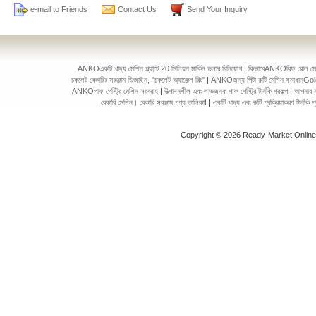
e-mail to Friends
Contact Us
Send Your Inquiry
ANKOএকটি খাদ্য মেশিন প্ল্যান্টে 20 মিলিয়ন মার্কিন ডলার বিনিয়োগ
|
কিভাবেANKOবিফ রোল মেকিং 
চকলেট বেকারির সরঞ্জাম ডিজাইন, "চকলেট অ্যাঞ্জেল রিং"
|
ANKOজন্য পিটা রুটি মেশিন সমাধানGol
ANKOপাফ পেস্ট্রি মেশিন সরবরাহ
|
উত্পাদনশীল এবং লাভজনক পাফ পেস্ট্রি টার্নকি প্রকল্প
|
আপনার ন
বেকারি মেশিন। বেকারি সরঞ্জাম পণ্য তালিকা!
|
একটি খাদ্য এবং রুটি প্রক্রিয়াকরণ টার্ন
Copyright © 2026 Ready-Market Onlin