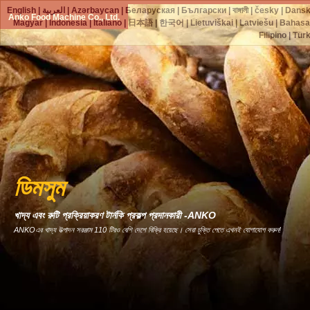
English
|
العربية
|
Azərbaycan
|
Беларуская
|
Български
|
বাঙ্গালী
|
česky
|
Dans
Anko Food Machine Co., Ltd.
Magyar
|
Indonesia
|
Italiano
|
日本語
|
한국어
|
Lietuviškai
|
Latviešu
|
Bahasa
Filipino
|
Tür
ডিমসুম
খাদ্য এবং রুটি প্রক্রিয়াকরণ টার্নকি প্রকল্প প্রদানকারী -ANKO
ANKOএর খাদ্য উত্পাদন সরঞ্জাম 110 টিরও বেশি দেশে বিক্রি হয়েছে। সেরা চুক্তি পেতে এখনই যোগাযোগ করুন!