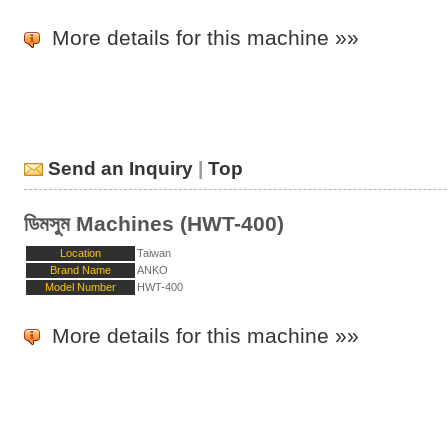
More details for this machine »»
Send an Inquiry
|
Top
ডিমসুম Machines (HWT-400)
Location
Taiwan
Brand Name
ANKO
Model Number
HWT-400
More details for this machine »»