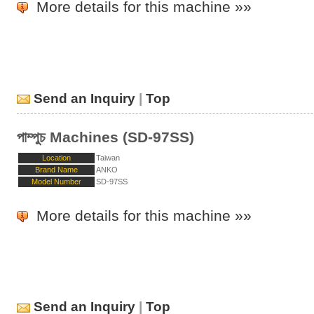
More details for this machine »»
Send an Inquiry
|
Top
পাম্পুচ Machines (SD-97SS)
Location
Taiwan
Brand Name
ANKO
Model Number
SD-97SS
More details for this machine »»
Send an Inquiry
|
Top