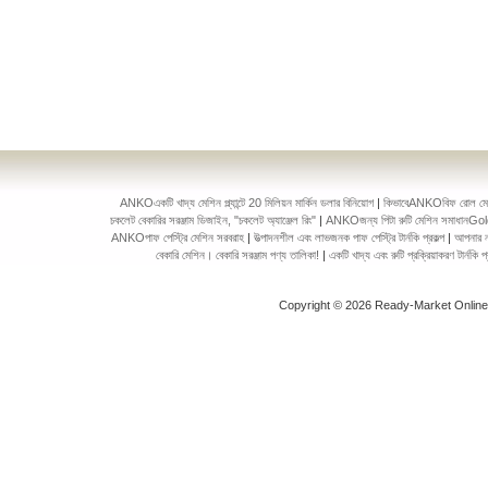
ANKOএকটি খাদ্য মেশিন প্ল্যান্টে 20 মিলিয়ন মার্কিন ডলার বিনিয়োগ
|
কিভাবেANKOবিফ রোল মেকিং 
চকলেট বেকারির সরঞ্জাম ডিজাইন, "চকলেট অ্যাঞ্জেল রিং"
|
ANKOজন্য পিটা রুটি মেশিন সমাধানGol
ANKOপাফ পেস্ট্রি মেশিন সরবরাহ
|
উত্পাদনশীল এবং লাভজনক পাফ পেস্ট্রি টার্নকি প্রকল্প
|
আপনার ন
বেকারি মেশিন। বেকারি সরঞ্জাম পণ্য তালিকা!
|
একটি খাদ্য এবং রুটি প্রক্রিয়াকরণ টার্ন
Copyright © 2026 Ready-Market Onlin