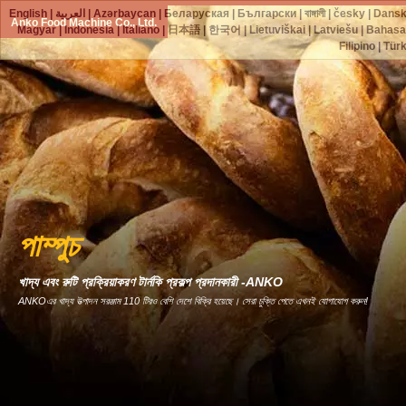
English
|
العربية
|
Azərbaycan
|
Беларуская
|
Български
|
বাঙ্গালী
|
česky
|
Dans
Anko Food Machine Co., Ltd.
Magyar
|
Indonesia
|
Italiano
|
日本語
|
한국어
|
Lietuviškai
|
Latviešu
|
Bahasa
Filipino
|
Tür
পাম্পুচ
খাদ্য এবং রুটি প্রক্রিয়াকরণ টার্নকি প্রকল্প প্রদানকারী -ANKO
ANKOএর খাদ্য উত্পাদন সরঞ্জাম 110 টিরও বেশি দেশে বিক্রি হয়েছে। সেরা চুক্তি পেতে এখনই যোগাযোগ করুন!