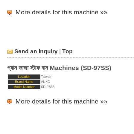
More details for this machine »»
Send an Inquiry
|
Top
প্যান ভাজা স্টাফ বান Machines (SD-97SS)
Location
Taiwan
Brand Name
ANKO
Model Number
SD-97SS
More details for this machine »»