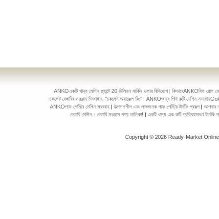
ANKOএকটি খাদ্য মেশিন প্ল্যান্টে 20 মিলিয়ন মার্কিন ডলার বিনিয়োগ
|
কিভাবেANKOবিফ রোল মেকিং 
চকলেট বেকারির সরঞ্জাম ডিজাইন, "চকলেট অ্যাঞ্জেল রিং"
|
ANKOজন্য পিটা রুটি মেশিন সমাধানGol
ANKOপাফ পেস্ট্রি মেশিন সরবরাহ
|
উত্পাদনশীল এবং লাভজনক পাফ পেস্ট্রি টার্নকি প্রকল্প
|
আপনার ন
বেকারি মেশিন। বেকারি সরঞ্জাম পণ্য তালিকা!
|
একটি খাদ্য এবং রুটি প্রক্রিয়াকরণ টার্ন
Copyright © 2026 Ready-Market Onlin