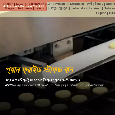
English
|
العربية
|
Azərbaycan
|
Беларуская
|
Български
|
বাঙ্গালী
|
česky
|
Dans
Anko Food Machine Co., Ltd.
Magyar
|
Indonesia
|
Italiano
|
日本語
|
한국어
|
Lietuviškai
|
Latviešu
|
Bahasa
Filipino
|
Tür
প্যান ফ্রাইড স্টাফড বান
খাদ্য এবং রুটি প্রক্রিয়াকরণ টার্নকি প্রকল্প প্রদানকারী -ANKO
ANKOএর খাদ্য উত্পাদন সরঞ্জাম 110 টিরও বেশি দেশে বিক্রি হয়েছে। সেরা চুক্তি পেতে এখনই যোগাযোগ করুন!