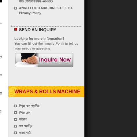
সাথে যোগাযোগ করুন -ANKO
ANKO FOOD MACHINE CO., LTD.
Privacy Policy
SEND AN INQUIRY
Looking for more information?
You can fill out the Inquiry Form to tell us
your needs or questions.
াল
িং
WRAPS & ROLLS MACHINE
রা
স্প্রিং রোল প্যাস্ট্রি
়
স্প্রিং রোল
সামোসা
পাফ প্যাস্ট্রি
লাচ্ছা পরাঠা