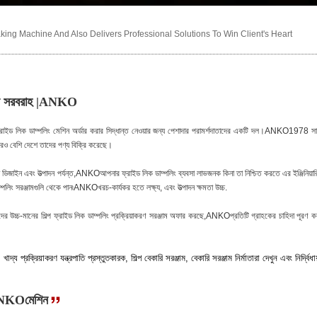
ng Machine And Also Delivers Professional Solutions To Win Client's Heart
 লাইন সরবরাহ |ANKO
্রাইড লিক ডাম্পলিং মেশিন অর্ডার করার সিদ্ধান্ত নেওয়ার জন্য পেশাদার পরামর্শদাতাদের একটি দল।ANKO1978 স
রও বেশি দেশে তাদের পণ্য বিক্রি করেছে।
ন ডিজাইন এবং উত্পাদন পর্যন্ত,ANKOআপনার ফ্রাইড লিক ডাম্পলিং ব্যবসা লাভজনক কিনা তা নিশ্চিত করতে এর ইঞ্জিনিয়ার
্পলিং সরঞ্জামগুলি থেকে পান৷ANKOখরচ-কার্যকর হতে লক্ষ্য, এবং উত্পাদন ক্ষমতা উচ্চ.
উচ্চ-মানের শিল্প ফ্রাইড লিক ডাম্পলিং প্রক্রিয়াকরণ সরঞ্জাম অফার করছে,ANKOপ্রতিটি গ্রাহকের চাহিদা পূরণ ক
্য প্রক্রিয়াকরণ যন্ত্রপাতি প্রস্তুতকারক, শিল্প বেকারি সরঞ্জাম, বেকারি সরঞ্জাম নির্মাতারা দেখুন এবং নির্দ্বিধায
 |ANKOমেশিন