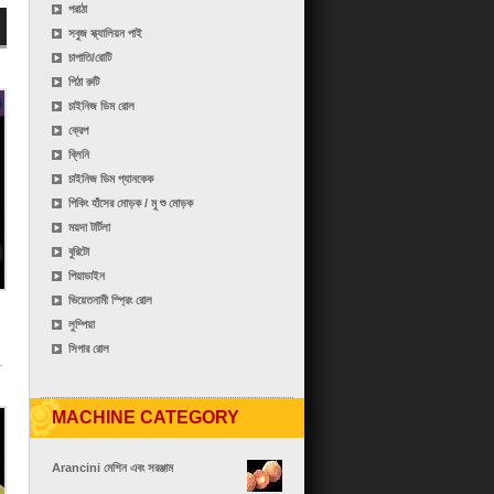
পরাঠা
সবুজ স্ক্যালিয়ন পাই
চাপাতি/রোটি
পিঠা রুটি
চাইনিজ ডিম রোল
ক্রেপ
ব্লিনি
চাইনিজ ডিম প্যানকেক
পিকিং হাঁসের মোড়ক / মু শু মোড়ক
ময়দা টর্টিলা
বুরিটো
পিয়াডাইন
ভিয়েতনামী স্প্রিং রোল
লুম্পিয়া
সিগার রোল
MACHINE CATEGORY
Arancini মেশিন এবং সরঞ্জাম