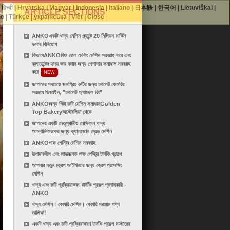
|
हिन्दी
|
Hrvatska
|
Magyar
|
Indonesia
|
Italiano
|
日本語
|
한국어
|
Lietuviškai
|
ARTICLE SECTIONS
no
|
Türkçe
|
українська
|
Việt
|
Close
ANKOএকটি খাদ্য মেশিন প্ল্যান্টে 20 মিলিয়ন মার্কিন
ডলার বিনিয়োগ
কিভাবেANKOবিফ রোল মেকিং মেশিন সরবরাহ করে এবং
ক্লায়েন্টের হৃদয় জয় করার জন্য পেশাদার সমাধান সরবরাহ
করে
NEW
জাপানের সবচেয়ে জনপ্রিয় রুটির জন্য চকলেট বেকারির
সরঞ্জাম ডিজাইন, "চকলেট অ্যাঞ্জেল রিং"
ANKOজন্য পিটা রুটি মেশিন সমাধানGolden
Top Bakeryঅস্ট্রেলিয়া থেকে
জাপানের একটি নেতৃস্থানীয় মেক্সিকান খাদ্য
আমদানিকারকের জন্য ক্যালজোন ব্রেড মেশিন
ANKOপাফ পেস্ট্রি মেশিন সরবরাহ
উত্পাদনশীল এবং লাভজনক পাফ পেস্ট্রি টার্নকি প্রকল্প
আপনার নতুন ক্রেপ আইডিয়ার জন্য ক্রেপ প্রসেসিং
মেশিন
খাদ্য এবং রুটি প্রক্রিয়াকরণ টার্নকি প্রকল্প প্রদানকারী -
ANKO
খাদ্য মেশিন। বেকারি মেশিন। বেকারি সরঞ্জাম পণ্য
তালিকা!
একটি খাদ্য এবং রুটি প্রক্রিয়াকরণ টার্নকি প্রকল্প মাস্টারের