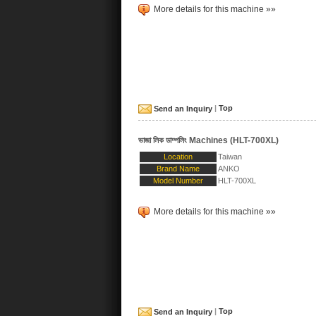
More details for this machine »»
Send an Inquiry
|
Top
ভাজা লিক ডাম্পলিং Machines (HLT-700XL)
Location
Taiwan
Brand Name
ANKO
Model Number
HLT-700XL
More details for this machine »»
Send an Inquiry
|
Top