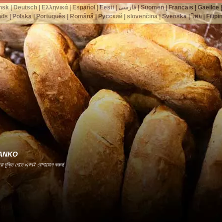
nsk
|
Deutsch
|
Ελληνικά
|
Español
|
Eesti
|
فارسی
|
Suomen
|
Français
|
Gaeilge
nds
|
Polska
|
Português
|
Română
|
Русский
|
slovenčina
|
Svenska
|
ไทย
|
Filipi
রী -ANKO
েরা চুক্তি পেতে এখনই যোগাযোগ করুন!