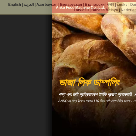
English
|
العربية
|
Azərbaycan
|
Беларуская
|
Български
|
বাঙ্গালী
|
česky
|
Da
Anko Food Machine Co., Ltd.
Latviešu
|
Bahasa Melayu
|
Nederla
ভাজা লিক ডাম্পলিং
খাদ্য এবং রুটি প্রক্রিয়াকরণ টার্নকি প্রকল্প প্রদানকা
ANKOএর খাদ্য উত্পাদন সরঞ্জাম 110 টিরও বেশি দেশে বিক্রি হয়েছে। স