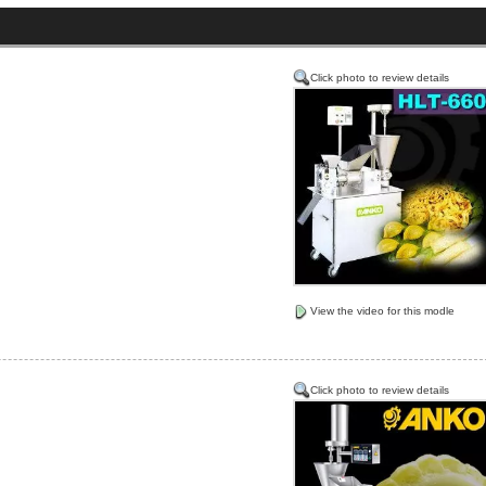
Click photo to review details
View the video for this modle
Click photo to review details