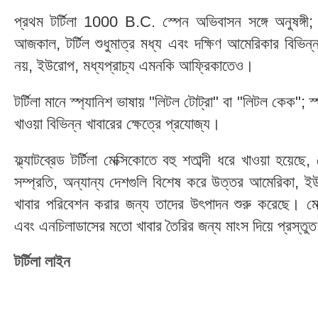
প্রথম টর্টিলা 1000 B.C. স্পেন অভিবাসন সঙ্গে অনুষঙ্গী; ট
আজকাল, টর্টিল শুধুমাত্র মধ্য এবং দক্ষিণ আমেরিকার বিভিন্ন
নয়, ইউরোপ, মধ্যপ্রাচ্য এমনকি আফ্রিকাতেও।
টর্টিলা মানে স্প্যানিশ ভাষায় "লিটল টোট্রা" বা "লিটল কেক"; স্প
খাওয়া বিভিন্ন খাবারের ক্ষেত্রে প্রযোজ্য।
ফ্ল্যাটব্রেড টর্টিলা মেক্সিকোতে বহু শতাব্দী ধরে খাওয়া হয়
সম্প্রতি, অন্যান্য দেশগুলি বিশেষ করে উত্তর আমেরিকা, ইউরো
খাবার পরিবেশন করার জন্য তাদের উৎপাদন শুরু করেছে। মেক
এবং এনচিলাডাসের মতো খাবার তৈরির জন্য মাংস দিয়ে প্রস্তু
টর্টিলা লাইন