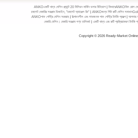
ANKOএকটি খাদ্য মেশিন প্ল্যান্টে 20 মিলিয়ন মার্কিন ডলার বিনিয়োগ
|
কিভাবেANKOবিফ রোল মেকিং 
চকলেট বেকারির সরঞ্জাম ডিজাইন, "চকলেট অ্যাঞ্জেল রিং"
|
ANKOজন্য পিটা রুটি মেশিন সমাধানGol
ANKOপাফ পেস্ট্রি মেশিন সরবরাহ
|
উত্পাদনশীল এবং লাভজনক পাফ পেস্ট্রি টার্নকি প্রকল্প
|
আপনার ন
বেকারি মেশিন। বেকারি সরঞ্জাম পণ্য তালিকা!
|
একটি খাদ্য এবং রুটি প্রক্রিয়াকরণ টার্ন
Copyright © 2026 Ready-Market Onlin