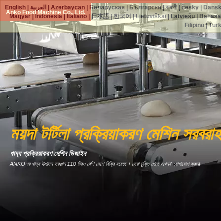
English
|
العربية
|
Azərbaycan
|
Беларуская
|
Български
|
বাঙ্গালী
|
česky
|
Dans
Anko Food Machine Co., Ltd.
Magyar
|
Indonesia
|
Italiano
|
日本語
|
한국어
|
Lietuviškai
|
Latviešu
|
Bahasa
Filipino
|
Tür
ময়দা টর্টিলা প্রক্রিয়াকরণ মেশিন সরবরাহ
খাদ্য প্রক্রিয়াকরণ মেশিন ডিজাইন
ANKOএর খাদ্য উত্পাদন সরঞ্জাম 110 টিরও বেশি দেশে বিক্রি হয়েছে। সেরা চুক্তি পেতে এখনই যোগাযোগ করুন!