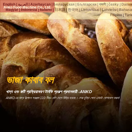
English
|
العربية
|
Azərbaycan
|
Беларуская
|
Български
|
বাঙ্গালী
|
česky
|
Dans
Anko Food Machine Co., Ltd.
Magyar
|
Indonesia
|
Italiano
|
日本語
|
한국어
|
Lietuviškai
|
Latviešu
|
Bahasa
Filipino
|
Tür
ভাজা কাবাব বল
খাদ্য এবং রুটি প্রক্রিয়াকরণ টার্নকি প্রকল্প প্রদানকারী -ANKO
ANKOএর খাদ্য উত্পাদন সরঞ্জাম 110 টিরও বেশি দেশে বিক্রি হয়েছে। সেরা চুক্তি পেতে এখনই যোগাযোগ করুন!