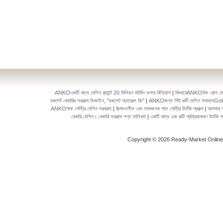
ANKOএকটি খাদ্য মেশিন প্ল্যান্টে 20 মিলিয়ন মার্কিন ডলার বিনিয়োগ
|
কিভাবেANKOবিফ রোল মেকিং 
চকলেট বেকারির সরঞ্জাম ডিজাইন, "চকলেট অ্যাঞ্জেল রিং"
|
ANKOজন্য পিটা রুটি মেশিন সমাধানGol
ANKOপাফ পেস্ট্রি মেশিন সরবরাহ
|
উত্পাদনশীল এবং লাভজনক পাফ পেস্ট্রি টার্নকি প্রকল্প
|
আপনার ন
বেকারি মেশিন। বেকারি সরঞ্জাম পণ্য তালিকা!
|
একটি খাদ্য এবং রুটি প্রক্রিয়াকরণ টার্ন
Copyright © 2026 Ready-Market Onlin