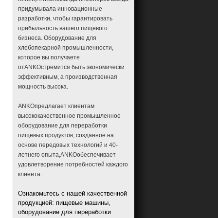
придумывала инновационные
сфихаМашины и
оборудование
разработки, чтобы гарантировать
прибыльность вашего пищевого
фарафельМашины и
оборудование
бизнеса. Оборудование для
ЗаполненныйхлебМашины и
хлебопекарной промышленности,
оборудование для
которое вы получаете
производства палочек
отANKOстремится быть экономически
Машины и оборудование для
эффективным, а производственная
производства печенья с
начинкой
мощность высока.
ЗаполненныйюаньсяоМашины
и оборудование
ANKOпредлагает клиентам
Машины и оборудование для
высококачественное промышленное
наживки рыбы
оборудование для переработки
рыбные шарикиМашины и
пищевых продуктов, созданное на
оборудование
основе передовых технологий и 40-
китайский пряникМашины и
летнего опыта,ANKOобеспечивает
оборудование
удовлетворение потребностей каждого
МукатортильяМашины и
клиента.
оборудование
Машины и оборудование для
Ознакомьтесь с нашей качественной
формовки самосы
продукцией: пищевые машины,
Машина и оборудование для
оборудование для переработки
приготовления жареных