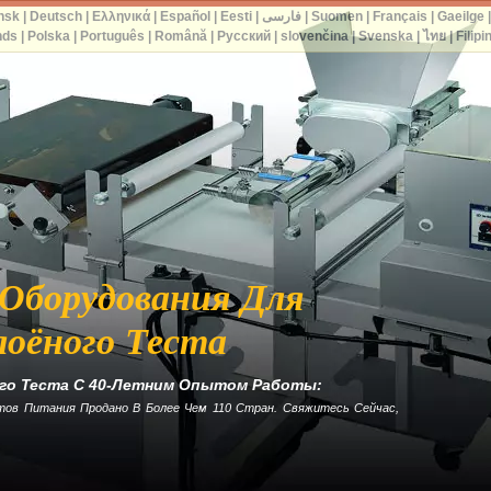
nsk
|
Deutsch
|
Ελληνικά
|
Español
|
Eesti
|
فارسی
|
Suomen
|
Français
|
Gaeilge
nds
|
Polska
|
Português
|
Română
|
Русский
|
slovenčina
|
Svenska
|
ไทย
|
Filipi
Оборудования Для
лоёного Теста
го Теста С 40-Летним Опытом Работы:
ов Питания Продано В Более Чем 110 Стран. Свяжитесь Сейчас,