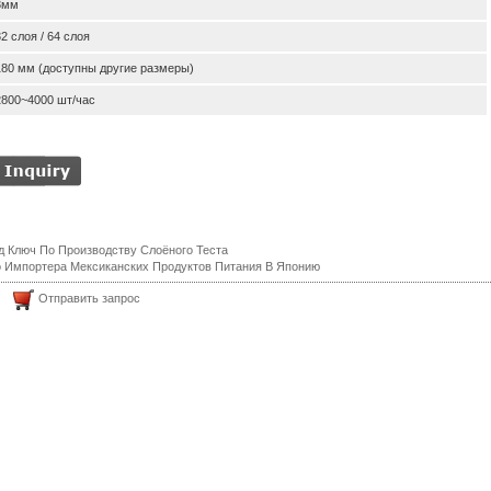
3мм
32 слоя / 64 слоя
180 мм (доступны другие размеры)
2800~4000 шт/час
 Ключ По Производству Слоёного Теста
 Импортера Мексиканских Продуктов Питания В Японию
Отправить запрос