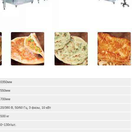
10350мм
7550мм
1700мм
220/380 В, 50/60 Гц, 3 фазы, 10 кВт
4500 кг
50~130г/шт.