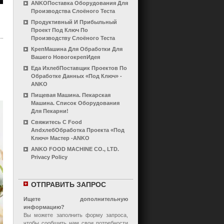
ANKOПоставка Оборудования Для
Производства Слоёного Теста
Продуктивный И Прибыльный
Проект Под Ключ По
Производству Слоёного Теста
КрепМашина Для Обработки Для
Вашего НовогокрепИдея
Еда ИхлебПоставщик Проектов По
Обработке Данных «под Ключ» -
ANKO
Пищевая Машина. Пекарская
Машина. Список Оборудования
Для Пекарни!
Свяжитесь С Food
AndхлебОбработка Проекта «под
Ключ» Мастер -ANKO
ANKO FOOD MACHINE CO., LTD.
Privacy Policy
ОТПРАВИТЬ ЗАПРОС
Ищете дополнительную
информацию?
Вы можете заполнить форму запроса,
чтобы сообщить нам свои потребности