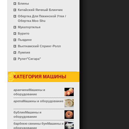
Блины
Китайский Яичный Блинчик
Обертка Для Пекинской Утки /
Обертка Moo Shu
Мукатортилья
Бурито
Пьядине
Вьетнамский Спринг-Ролл
Лумпия
Рулет"сигара"
КАТЕГОРИЯ МАШИНЫ
аранчиниМашины и
оборудование
арепаМашины и оборудование
бубликМашины и
оборудование
барбекю свнины бунМашины и
оборудование