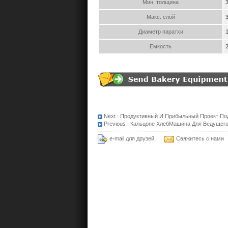
Мин. толщина
Макс. слой
Диаметр паратхи
Емкость
Next :
Продуктивный И Прибыльный Проект Под
Previous :
Кальцоне ХлебМашина Для Ведущего
e-mail для друзей
Свяжитесь с нами