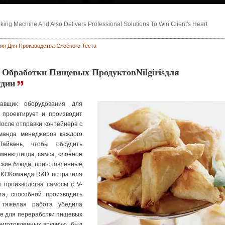
ng Machine And Also Delivers Professional Solutions To Win Client's Heart
я Для Производства Слоёного Теста
бработки Пищевых ПродуктовNilgirisдля
ндии
ставщик оборудования для
 проектирует и производит
После отправки контейнера с
манда менеджеров каждого
айвань, чтобы обсудить
 меню,пицца, самса, слоёное
ские блюда, приготовленные
NKOКоманда R&D потратила
 производства самосы с V-
а, способной производить
 тяжелая работа убедила
е для переработки пищевых
приготовленных вручную, был