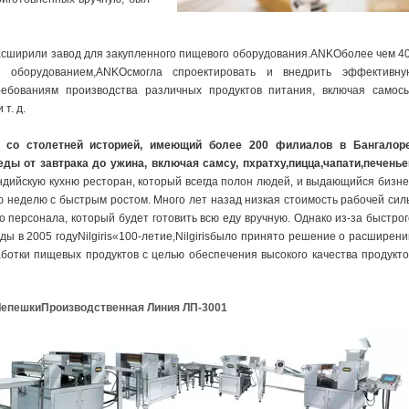
sрасширили завод для закупленного пищевого оборудования.ANKOболее чем 40
 оборудованием,ANKOсмогла спроектировать и внедрить эффективну
ебованиям производства различных продуктов питания, включая самосы
т. д.
ран со столетней историей, имеющий более 200 филиалов в Бангалоре
 еды от завтрака до ужина, включая самсу, пхратху,пицца,чапати,печенье
дийскую кухню ресторан, который всегда полон людей, и выдающийся бизне
 неделю с быстрым ростом. Много лет назад низкая стоимость рабочей сил
о персонала, который будет готовить всю еду вручную. Однако из-за быстрог
ды в 2005 годуNilgiris«100-летие,Nilgirisбыло принято решение о расширени
ботки пищевых продуктов с целью обеспечения высокого качества продукто
епешкиПроизводственная Линия ЛП-3001