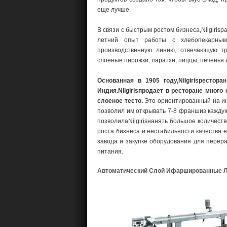
еще лучше.
В связи с быстрым ростом бизнеса,Nilgiri
летний опыт работы с хлебопекарным
производственную линию, отвечающую тр
слоеные пирожки, паратхи, пиццы, печенья и 
Основанная в 1905 году,Nilgirisресто
Индия.Nilgirisпродает в ресторане много
слоеное тесто.
Это ориентированный на ин
позволил им открывать 7-8 франшиз каждую
позволилаNilgirisнанять большое количеств
роста бизнеса и нестабильности качества е
завода и закупке оборудования для перера
питания.
Автоматический Слой Ифаршированные Л