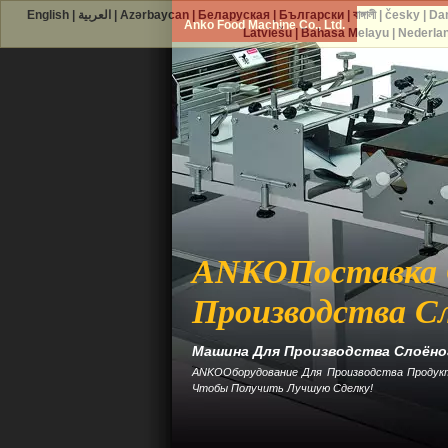
English
|
العربية
|
Azərbaycan
|
Беларуская
|
Български
|
বাঙ্গালী
|
česky
|
Da
Anko Food Machine Co., Ltd.
Latviešu
|
Bahasa Melayu
|
Nederla
ANKOПоставка 
Производства С
Машина Для Производства Слоёно
ANKOОборудование Для Производства Продукт
Чтобы Получить Лучшую Сделку!