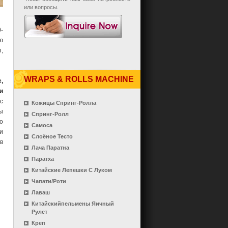
или вопросы.
-
ю
,
WRAPS & ROLLS MACHINE
,
и
с
Кожицы Спринг-Ролла
ы
Спринг-Ролл
о
Самоса
и
Слоёное Тесто
в
Лача Паратна
Паратха
Китайские Лепешки С Луком
Чапати/роти
Лаваш
Китайскийпельмены Яичный
Рулет
Креп