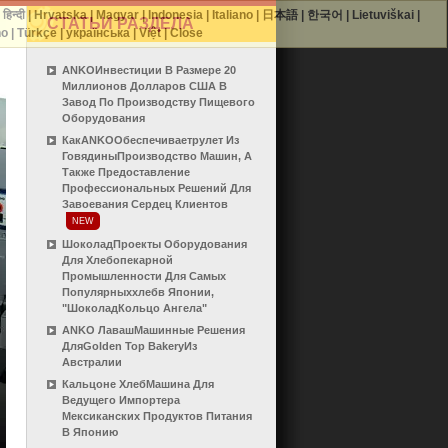
|
हिन्दी
|
Hrvatska
|
Magyar
|
Indonesia
|
Italiano
|
日本語
|
한국어
|
Lietuviškai
|
СТАТЬИ РАЗДЕЛА
no
|
Türkçe
|
українська
|
Việt
|
Close
ANKOИнвестиции В Размере 20
Миллионов Долларов США В
Завод По Производству Пищевого
Оборудования
КакANKOОбеспечиваетрулет Из
ГовядиныПроизводство Машин, А
Также Предоставление
Профессиональных Решений Для
Завоевания Сердец Клиентов
NEW
ШоколадПроекты Оборудования
Для Хлебопекарной
Промышленности Для Самых
Популярныххлебв Японии,
"шоколадКольцо Ангела"
ANKO ЛавашМашинные Решения
ДляGolden Top BakeryИз
Австралии
Кальцоне ХлебМашина Для
Ведущего Импортера
Мексиканских Продуктов Питания
В Японию