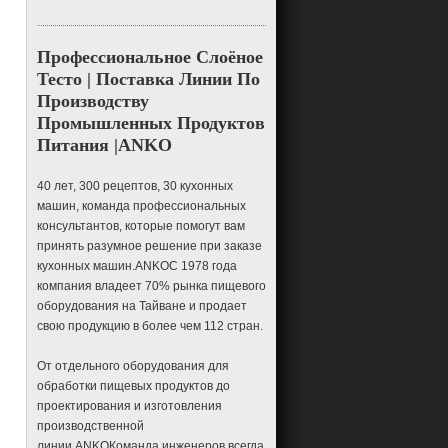
крепМашины и оборудование
Профессиональное Слоёное
крепМашина и оборудование
для производства рулетов из
Тесто | Поставка Линии По
черники
Производству
крепМашина и оборудование
Промышленных Продуктов
для приготовления салата из
курицы в роллах
Питания |ANKO
крокетаМашины и
оборудование
40 лет, 300 рецептов, 30 кухонных
хрустальные клецкиМашины и
машин, команда профессиональных
оборудование
консультантов, которые помогут вам
карри паффМашины и
принять разумное решение при заказе
оборудование
кухонных машин.ANKOС 1978 года
Машина и оборудование для
компания владеет 70% рынка пищевого
приготовления димсамов
оборудования на Тайване и продает
дим самМашины и
свою продукцию в более чем 112 стран.
оборудование
пельмены яичный
рулетМашины и оборудование
От отдельного оборудования для
обработки пищевых продуктов до
Машины и оборудование для
производства яичных рулетов
проектирования и изготовления
производственной
эмпанадаМашины и
оборудование
линии,ANKOКоманда инженеров всегда