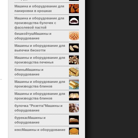
Машина и оборудование для
панировки в крошках
Машина и оборудование для
производства булочек с
фасолевой пастой
бишкойтушМашины и
оборудование
Машины и оборудование для
выпечки бискотти
Машины и оборудование для
производства печенья
блиныМашины и
оборудование
Машины и оборудование для
производства блинов
Машины и оборудование для
производства блинов
булочка "Розетта"Машины и
оборудование
бурекасМашины и
оборудование
кексМашины и оборудование