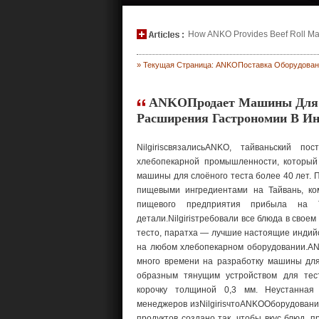
How ANKO Provides Beef Roll Maki
» Текущая Страница: ANKOПоставка Оборудовани
ANKOПродает Машины Для О
Расширения Гастрономии В И
NilgirisсвязалисьANKO, тайваньский по
хлебопекарной промышленности, который
машины для слоёного теста более 40 лет. 
пищевыми ингредиентами на Тайвань, ко
пищевого предприятия прибыла на Т
детали.Nilgirisтребовали все блюда в своем
тесто, паратха — лучшие настоящие индий
на любом хлебопекарном оборудовании.A
много времени на разработку машины для
образным тянущим устройством для тест
корочку толщиной 0,3 мм. Неустанная
менеджеров изNilgirisчтоANKOОборудовани
продуктов создано так, чтобы вкус блюд, 