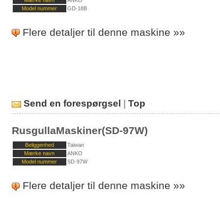
Model nummer
GD-18B
Flere detaljer til denne maskine »»
Send en forespørgsel
|
Top
RusgullaMaskiner(SD-97W)
Beliggenhed
Taiwan
Mærke navn
ANKO
Model nummer
SD-97W
Flere detaljer til denne maskine »»