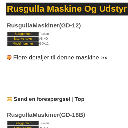
Rusgulla Maskine Og Udstyr
RusgullaMaskiner(GD-12)
Beliggenhed
Taiwan
Mærke navn
ANKO
Model nummer
GD-12
Flere detaljer til denne maskine »»
Send en forespørgsel
|
Top
RusgullaMaskiner(GD-18B)
Beliggenhed
Taiwan
Mærke navn
ANKO