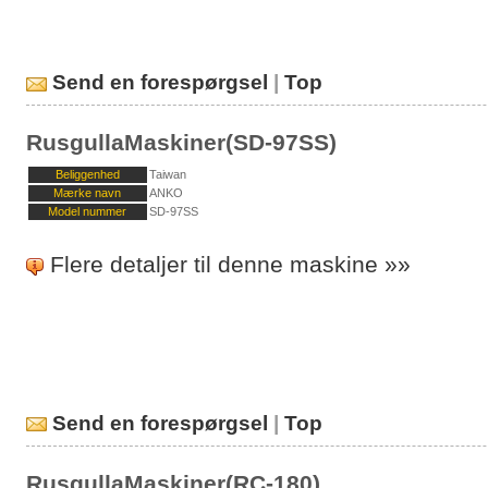
Send en forespørgsel
|
Top
RusgullaMaskiner(SD-97SS)
Beliggenhed
Taiwan
Mærke navn
ANKO
Model nummer
SD-97SS
Flere detaljer til denne maskine »»
Send en forespørgsel
|
Top
RusgullaMaskiner(RC-180)