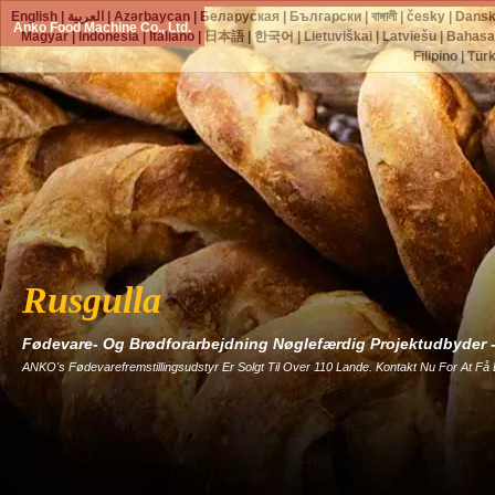
English
|
العربية
|
Azərbaycan
|
Беларуская
|
Български
|
বাঙ্গালী
|
česky
|
Dans
Anko Food Machine Co., Ltd.
Magyar
|
Indonesia
|
Italiano
|
日本語
|
한국어
|
Lietuviškai
|
Latviešu
|
Bahasa
Filipino
|
Tür
Rusgulla
Fødevare- Og Brødforarbejdning Nøglefærdig Projektudbyder
ANKO's Fødevarefremstillingsudstyr Er Solgt Til Over 110 Lande. Kontakt Nu For At Få 