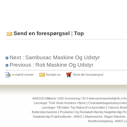
Send en forespørgsel
|
Top
Next :
Sambusac Maskine Og Udstyr
Previous :
Roti Maskine Og Udstyr
e-mail til venner
Kontakt os
Send din forespørgsel
ANKO20 Millioner USD Investering I En Fødevaremaskinefabrik
|
Hvo
Løsninger Til At Vinde Kundens Hjerte
|
Chokoladebageriudstyrsdesi
Løsninger TilGolden Top BakeryFra Australien
|
Calzone Brød
Butterdejsmaskine
|
Produktivt Og Rentabelt Mørdej Nøglefærdigt Pro
Nøglefærdig Projektudbyder -ANKO
|
Madmaskine. Bageri Maskine. P
Brødforarbejdning -ANKO
|