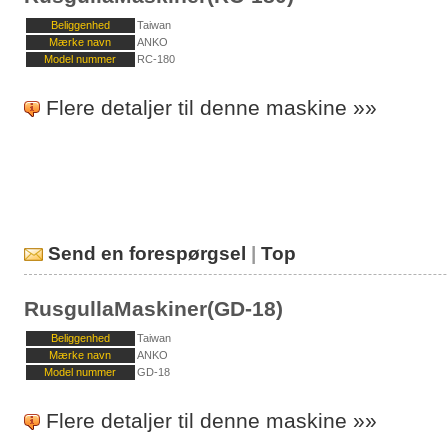
Beliggenhed
Taiwan
Mærke navn
ANKO
Model nummer
RC-180
Flere detaljer til denne maskine »»
Send en forespørgsel
|
Top
RusgullaMaskiner(GD-18)
Beliggenhed
Taiwan
Mærke navn
ANKO
Model nummer
GD-18
Flere detaljer til denne maskine »»