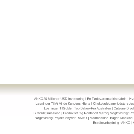
ANKO20 Millioner USD Investering I En Fødevaremaskinefabrik
|
Hvo
Løsninger Til At Vinde Kundens Hjerte
|
Chokoladebageriudstyrsdesi
Løsninger TilGolden Top BakeryFra Australien
|
Calzone Brød
Butterdejsmaskine
|
Produktivt Og Rentabelt Mørdej Nøglefærdigt Pro
Nøglefærdig Projektudbyder -ANKO
|
Madmaskine. Bageri Maskine. P
Brødforarbejdning -ANKO
|