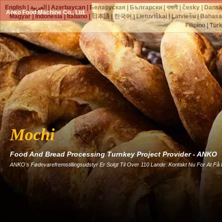
English
|
العربية
|
Azərbaycan
|
Беларуская
|
Български
|
বাঙ্গালী
|
česky
|
Dans
Anko Food Machine Co., Ltd.
Magyar
|
Indonesia
|
Italiano
|
日本語
|
한국어
|
Lietuviškai
|
Latviešu
|
Bahasa
Filipino
|
Tür
Mochi
Food And Bread Processing Turnkey Project Provider - ANKO
ANKO's Fødevarefremstillingsudstyr Er Solgt Til Over 110 Lande. Kontakt Nu For At Få 