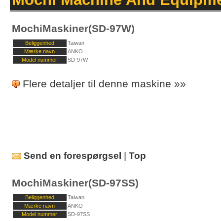
MochiMaskiner(SD-97W)
Beliggenhed
Taiwan
Mærke navn
ANKO
Model nummer
SD-97W
Flere detaljer til denne maskine »»
Send en forespørgsel
|
Top
MochiMaskiner(SD-97SS)
Beliggenhed
Taiwan
Mærke navn
ANKO
Model nummer
SD-97SS