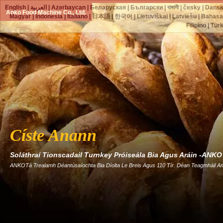
English
|
العربية
|
Azərbaycan
|
Беларуская
|
Български
|
বাঙ্গালী
|
česky
|
Dans
Anko Food Machine Co., Ltd.
Magyar
|
Indonesia
|
Italiano
|
日本語
|
한국어
|
Lietuviškai
|
Latviešu
|
Bahasa
Filipino
|
Tür
Císte Anann
Soláthraí Tionscadail Turnkey Próiseála Bia Agus Aráin -ANKO
ANKOTá Trealamh Déantúsaíochta Bia Díolta Le Breis Agus 110 Tír. Déan Teagmháil An