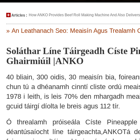
How ANKO Provides Beef Roll Making Machine And Also Delivers P
» An Leathanach Seo: Meaisín Agus Trealamh C
Soláthar Líne Táirgeadh Císte Pi
Ghairmiúil |ANKO
40 bliain, 300 oidis, 30 meaisín bia, foirea
chun tú a dhéanamh cinntí cliste ordú mea
1978 i leith, is leis 70% den mhargadh mea
gcuid táirgí díolta le breis agus 112 tír.
Ó threalamh próiseála Císte Pineappl
déantúsaíocht líne táirgeachta,ANKOTá d