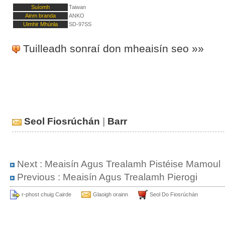
Suíomh
Taiwan
Ainm branda
ANKO
Uimhir Mhúnla
SD-97SS
Tuilleadh sonraí don mheaisín seo »»
Seol Fiosrúchán
|
Barr
Next :
Meaisín Agus Trealamh Pistéise Mamoul
Previous :
Meaisín Agus Trealamh Pierogi
r-phost chuig Cairde
Glaoigh orainn
Seol Do Fiosrúchán