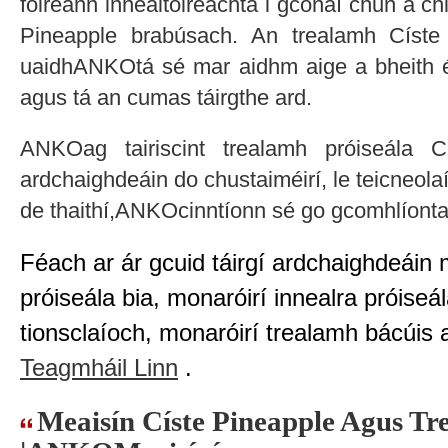
foireann innealtóireachta i gcónaí chun a ch
Pineapple brabúsach. An trealamh Císte
uaidhANKOtá sé mar aidhm aige a bheith é
agus tá an cumas táirgthe ard.
ANKOag tairiscint trealamh próiseála Cí
ardchaighdeáin do chustaiméirí, le teicneola
de thaithí,ANKOcinntíonn sé go gcomhlíonta
Féach ar ár gcuid táirgí ardchaighdeáin 
próiseála bia, monaróirí innealra próiseá
tionsclaíoch, monaróirí trealamh bácúis 
Teagmháil Linn
.
Meaisín Císte Pineapple Agus T