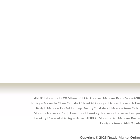
ANKOInfheistíocht 20 Milliún USD Ar Gléasra Meaisín Bia
|
ConasANKO
Réitigh Gairmiúla Chun Croí An Chliaint A Bhuaigh
|
Dearaí Trealamh Bác
Réitigh Meaisín DoGolden Top BakeryÓn Astráil
|
Meaisín Arán Calz
Meaisín Taosráin Puff
|
Tionscadal Turnkey Taosráin Taosráin Táirgiú
Turnkey Próiseála Bia Agus Aráin -ANKO
|
Meaisín Bia. Meaisín Bácús
Bia Agus Aráin -ANKO
|
AN
Copyright © 2026 Ready-Market Onlin