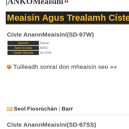
|ANKOMeaisíní
Meaisín Agus Trealamh Císt
Císte AnannMeaisíní(SD-97W)
Suíomh
Taiwan
Ainm branda
ANKO
Uimhir Mhúnla
SD-97W
Tuilleadh sonraí don mheaisín seo »»
Seol Fiosrúchán
|
Barr
Císte AnannMeaisíní(SD-97SS)